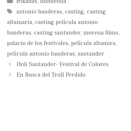
Categorías
frikadas
,
idasdeolla
Etiquetas
antonio banderas
,
casting
,
casting
altamaria
,
casting película antonio
banderas
,
casting santander
,
morena films
,
palacio de los festivales
,
película altamira
,
película antonio banderas
,
santander
Holi Santander- Festival de Colores
En Busca del Troll Perdido