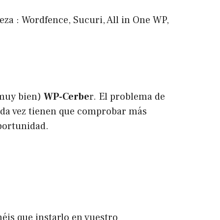
za : Wordfence, Sucuri,
All in One WP
,
 muy bien)
WP-Cerbe
r. El problema de
cada vez tienen que comprobar más
portunidad.
néis que instarlo en vuestro